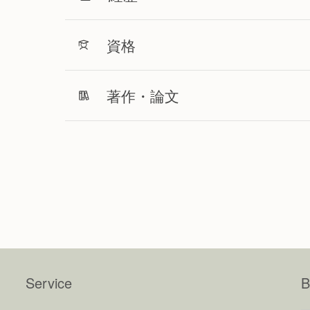
資格
著作・論文
Service
B